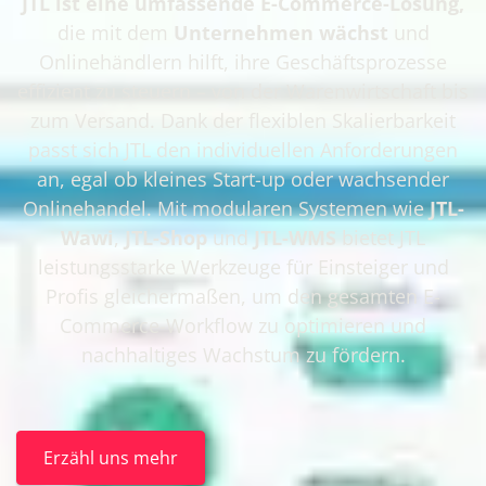
JTL ist eine umfassende E-Commerce-Lösung,
die mit dem
Unternehmen wächst
und
Onlinehändlern hilft, ihre Geschäftsprozesse
effizient zu steuern – von der Warenwirtschaft bis
zum Versand. Dank der flexiblen Skalierbarkeit
passt sich JTL den individuellen Anforderungen
an, egal ob kleines Start-up oder wachsender
Onlinehandel. Mit modularen Systemen wie
JTL-
Wawi
,
JTL-Shop
und
JTL-WMS
bietet JTL
leistungsstarke Werkzeuge für Einsteiger und
Profis gleichermaßen, um den gesamten E-
Commerce-Workflow zu optimieren und
nachhaltiges Wachstum zu fördern.
Erzähl uns mehr