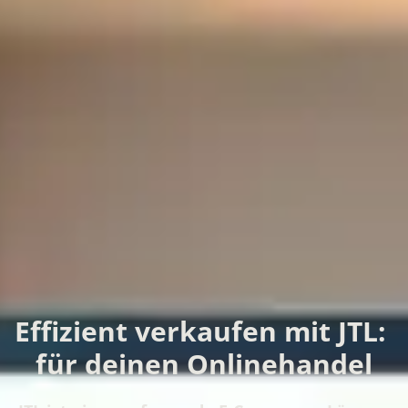
Effizient verkaufen mit JTL:
für deinen Onlinehandel