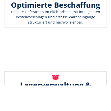
Optimierte Beschaffung
Behalte Lieferanten im Blick, arbeite mit intelligenten
Bestellvorschlägen und erfasse Wareneingänge
strukturiert und nachvollziehbar.
Lagerverwaltung &
Fulfillment
Echtzeit-Bestandsübersicht, Multi-Warehouse-
Management, Kommissionierung, Versandlabel-
Generierung und ein integriertes Retourenportal – alles in