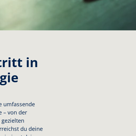
ritt in
gie
ine umfassende
e – von der
 gezielten
reichst du deine