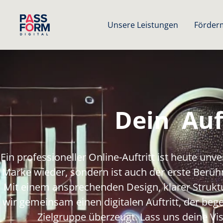
Unsere Leistungen
Förderm
Dein
Auf
Ein professioneller Online-Auftritt ist heute unve
Marke wieder, sondern ist auch der erste Berüh
Mit einem ansprechenden Design, klarer Struktu
wir gemeinsam einen digitalen Auftritt, der beg
Zielgruppe überzeugt. Lass uns deine Vi