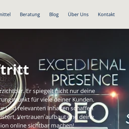
ittel
Beratung
Blog
Über Uns
Kontakt
tritt
rzichtbar. Er spiegelt nicht nur deine
rungspunkt für viele deiner Kunden.
r und relevanten Inhalten schaffen
eistert, Vertrauen aufbaut und deine
sion online sichtbar machen!