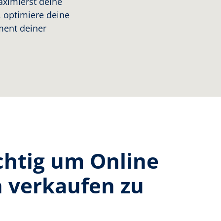
aximierst deine
s, optimiere deine
ment deiner
chtig um Online
h verkaufen zu